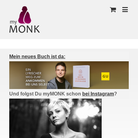
Mein neues Buch ist da:
Und folgst Du myMONK schon
bei Instagram
?