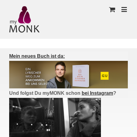
Mein neues Buch ist da:
Und folgst Du myMONK schon
bei Instagram
?