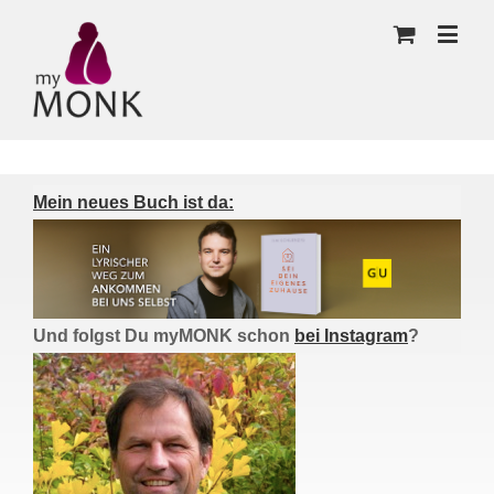
Mein neues Buch ist da:
Und folgst Du myMONK schon
bei Instagram
?