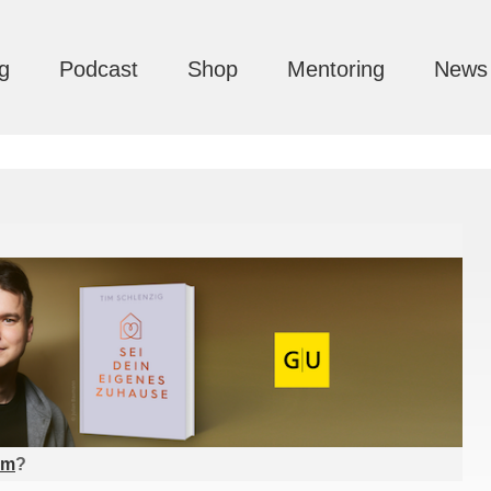
g
Podcast
Shop
Mentoring
News
am
?