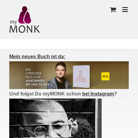
Mein neues Buch ist da:
Und folgst Du myMONK schon
bei Instagram
?