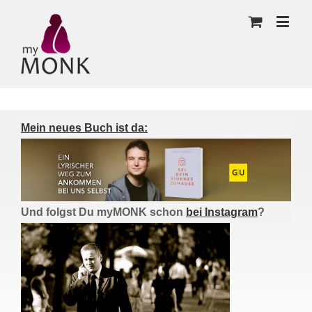
Mein neues Buch ist da:
Und folgst Du myMONK schon
bei Instagram
?