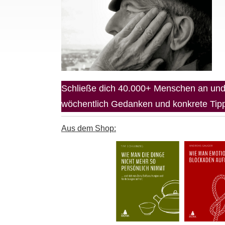
Schließe dich 40.000+ Menschen an und 
wöchentlich Gedanken und konkrete Tipps
Aus dem Shop: