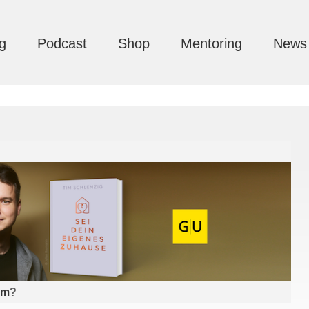
g
Podcast
Shop
Mentoring
News
am
?