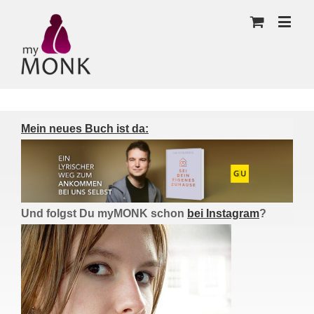
Mein neues Buch ist da:
Und folgst Du myMONK schon
bei Instagram
?