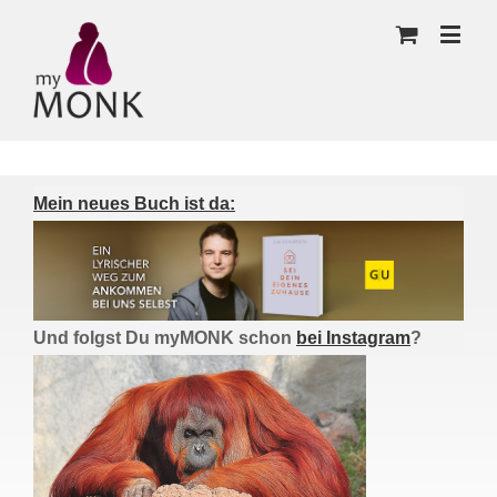
Mein neues Buch ist da:
Und folgst Du myMONK schon
bei Instagram
?