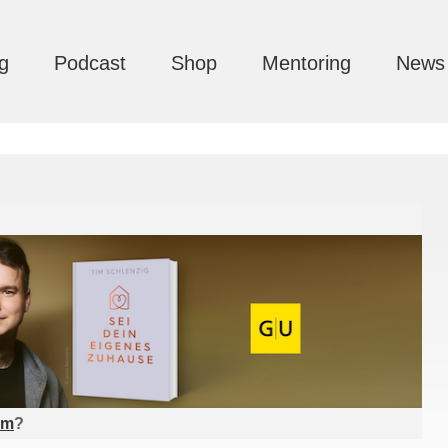
g
Podcast
Shop
Mentoring
News
am
?