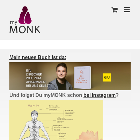
Mein neues Buch ist da:
Und folgst Du myMONK schon
bei Instagram
?