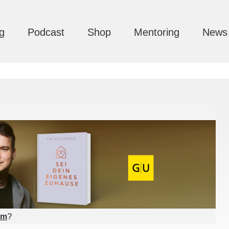
g
Podcast
Shop
Mentoring
News
am
?