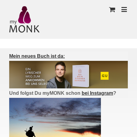
Mein neues Buch ist da:
Und folgst Du myMONK schon
bei Instagram
?