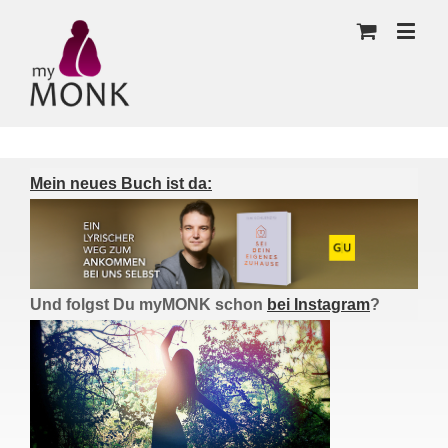
Mein neues Buch ist da:
Und folgst Du myMONK schon
bei Instagram
?