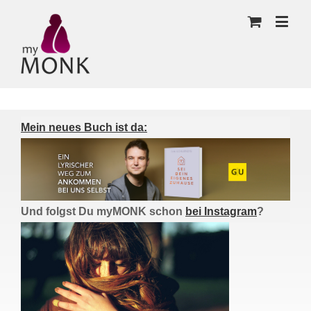
Mein neues Buch ist da:
Und folgst Du myMONK schon
bei Instagram
?