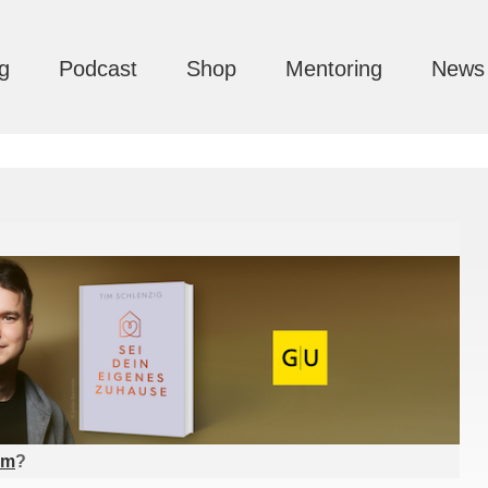
g
Podcast
Shop
Mentoring
News
am
?