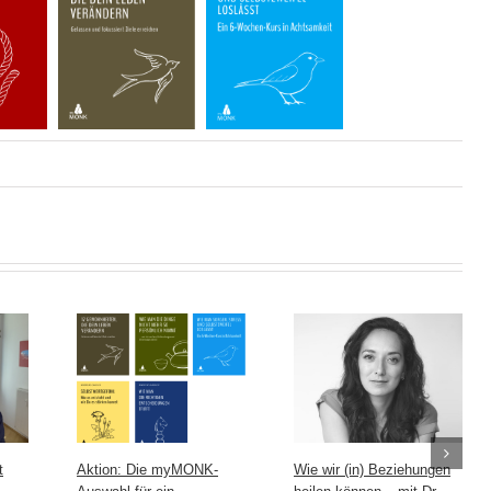
t
Aktion: Die myMONK-
Wie wir (in) Beziehungen