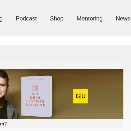
g
Podcast
Shop
Mentoring
News
am
?