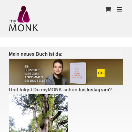
Mein neues Buch ist da:
Und folgst Du myMONK schon
bei Instagram
?