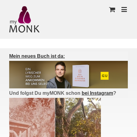
Mein neues Buch ist da:
Und folgst Du myMONK schon
bei Instagram
?