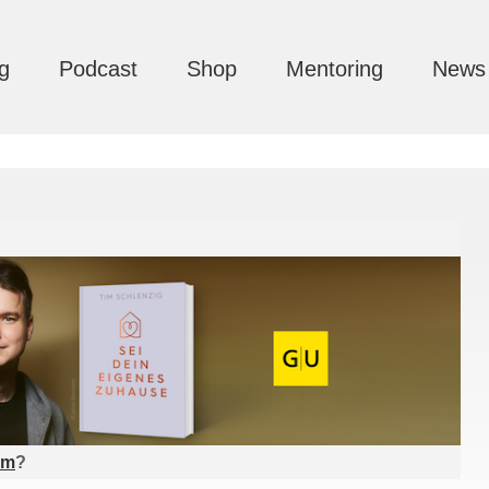
g
Podcast
Shop
Mentoring
News
am
?