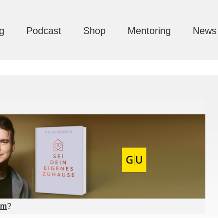
g
Podcast
Shop
Mentoring
News
am
?