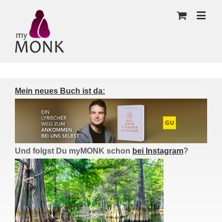
Mein neues Buch ist da:
Und folgst Du myMONK schon
bei Instagram
?