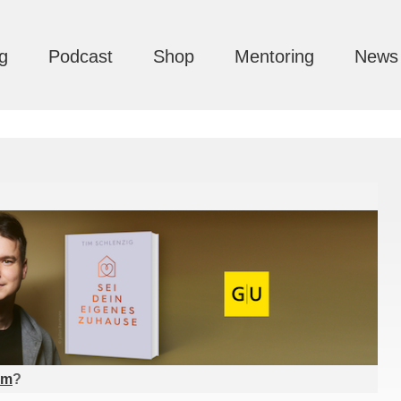
g
Podcast
Shop
Mentoring
News
am
?