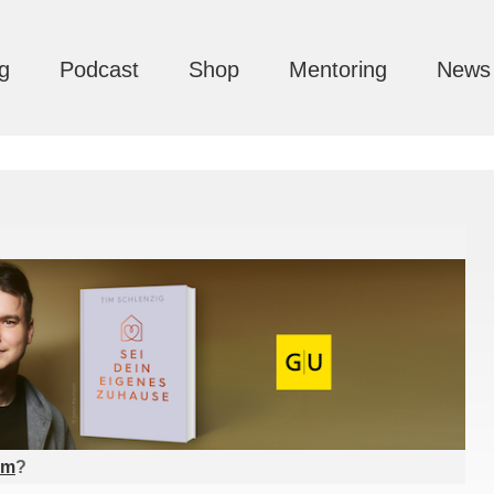
g
Podcast
Shop
Mentoring
News
am
?