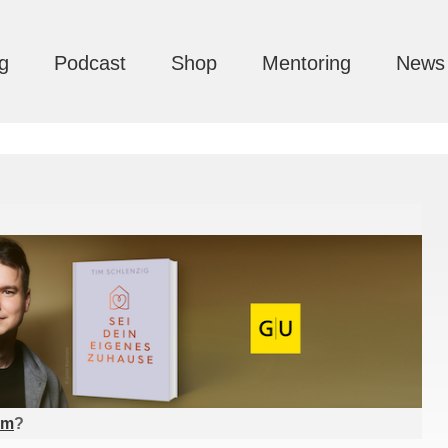
g
Podcast
Shop
Mentoring
News
am
?