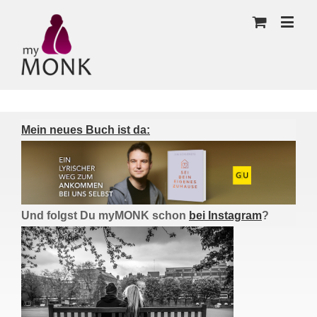
Mein neues Buch ist da:
Und folgst Du myMONK schon
bei Instagram
?