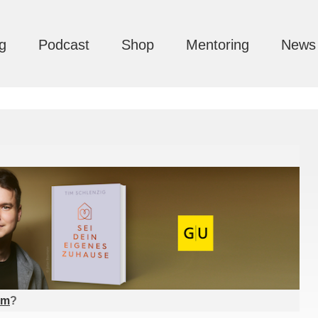
g
Podcast
Shop
Mentoring
News
am
?