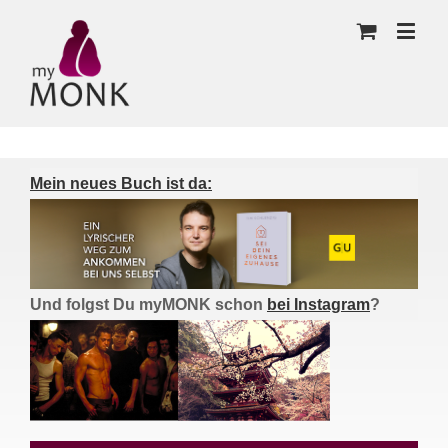
Mein neues Buch ist da:
Und folgst Du myMONK schon
bei Instagram
?