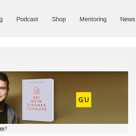
g
Podcast
Shop
Mentoring
News
am
?