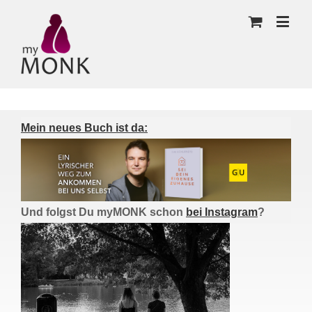
Mein neues Buch ist da:
Und folgst Du myMONK schon
bei Instagram
?