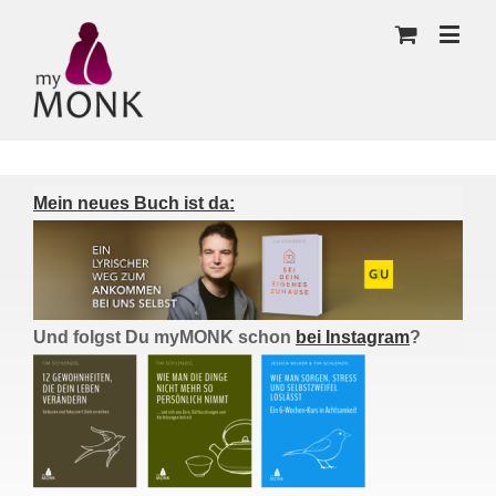
Mein neues Buch ist da:
Und folgst Du myMONK schon
bei Instagram
?