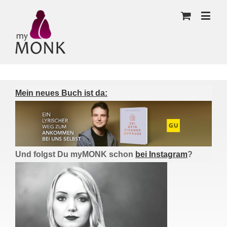
Mein neues Buch ist da:
Und folgst Du myMONK schon
bei Instagram
?