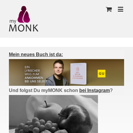
Mein neues Buch ist da:
Und folgst Du myMONK schon
bei Instagram
?