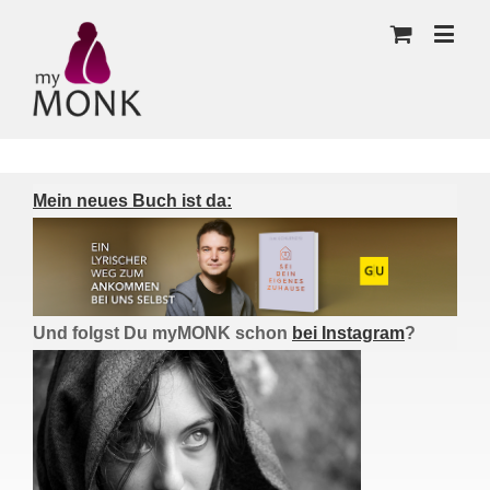
Mein neues Buch ist da:
Und folgst Du myMONK schon
bei Instagram
?