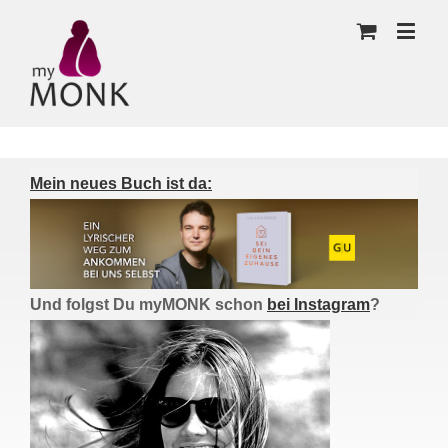
Mein neues Buch ist da:
Und folgst Du myMONK schon
bei Instagram
?