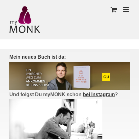
Mein neues Buch ist da:
Und folgst Du myMONK schon
bei Instagram
?