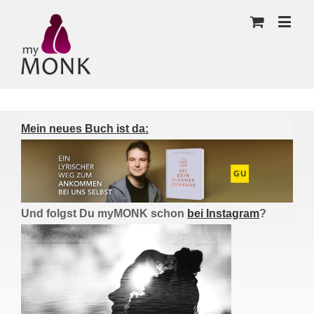
Mein neues Buch ist da:
Und folgst Du myMONK schon
bei Instagram
?