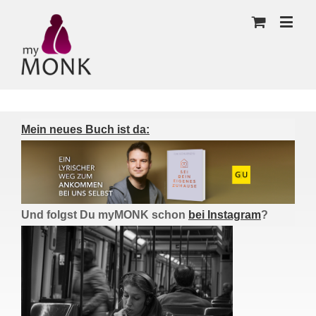
Mein neues Buch ist da:
Und folgst Du myMONK schon
bei Instagram
?