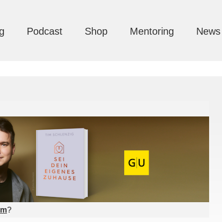
g
Podcast
Shop
Mentoring
News
am
?