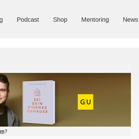
g
Podcast
Shop
Mentoring
News
am
?