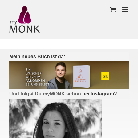
Mein neues Buch ist da:
Und folgst Du myMONK schon
bei Instagram
?