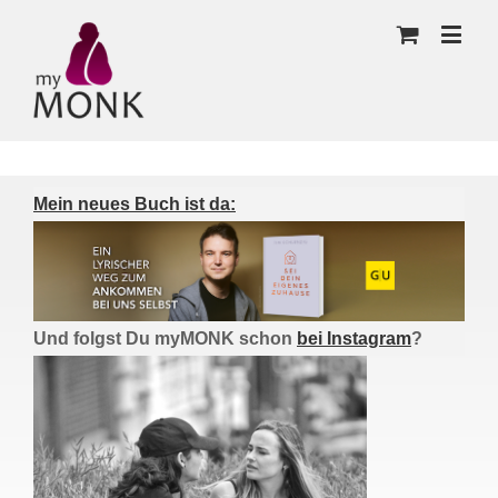
Mein neues Buch ist da:
Und folgst Du myMONK schon
bei Instagram
?