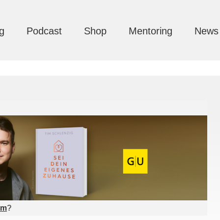
g
Podcast
Shop
Mentoring
News
am
?