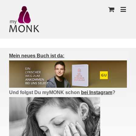
Mein neues Buch ist da:
Und folgst Du myMONK schon
bei Instagram
?