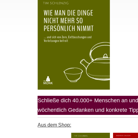
Schließe dich 40.000+ Menschen an und 
wöchentlich Gedanken und konkrete Tipps
Aus dem Shop: