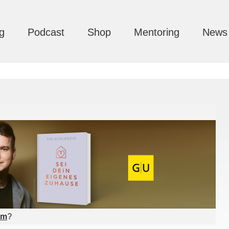
g
Podcast
Shop
Mentoring
News
am
?