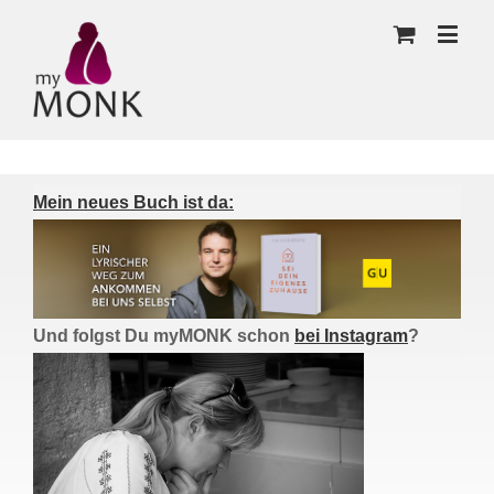
Mein neues Buch ist da:
Und folgst Du myMONK schon
bei Instagram
?