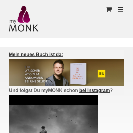
Mein neues Buch ist da:
Und folgst Du myMONK schon
bei Instagram
?