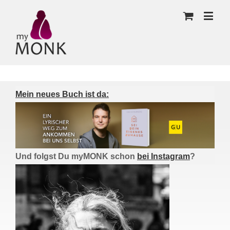
Mein neues Buch ist da:
Und folgst Du myMONK schon
bei Instagram
?