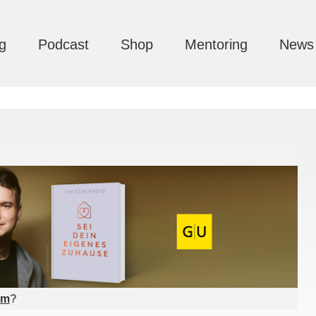
g
Podcast
Shop
Mentoring
News
am
?