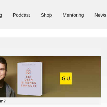
g
Podcast
Shop
Mentoring
News
am
?